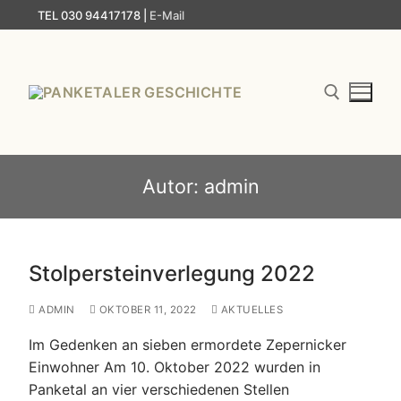
Zum
TEL 030 94417178 |
E-Mail
Inhalt
springen
Suchen nach:
Autor:
admin
Stolpersteinverlegung 2022
ADMIN
OKTOBER 11, 2022
AKTUELLES
Im Gedenken an sieben ermordete Zepernicker
Einwohner Am 10. Oktober 2022 wurden in
Panketal an vier verschiedenen Stellen