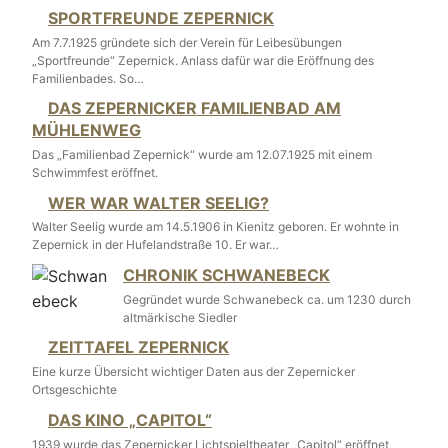
SPORTFREUNDE ZEPERNICK
Am 7.7.1925 gründete sich der Verein für Leibesübungen
„Sportfreunde“ Zepernick. Anlass dafür war die Eröffnung des
Familienbades. So…
DAS ZEPERNICKER FAMILIENBAD AM
MÜHLENWEG
Das „Familienbad Zepernick“ wurde am 12.07.1925 mit einem
Schwimmfest eröffnet.
WER WAR WALTER SEELIG?
Walter Seelig wurde am 14.5.1906 in Kienitz geboren. Er wohnte in
Zepernick in der Hufelandstraße 10. Er war…
CHRONIK SCHWANEBECK
Gegründet wurde Schwanebeck ca. um 1230 durch
altmärkische Siedler
ZEITTAFEL ZEPERNICK
Eine kurze Übersicht wichtiger Daten aus der Zepernicker
Ortsgeschichte
DAS KINO „CAPITOL“
1939 wurde das Zepernicker Lichtspieltheater „Capitol“ eröffnet