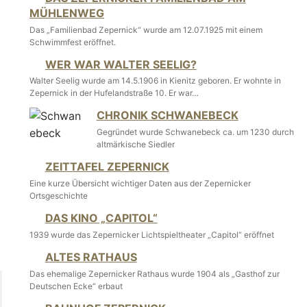
MÜHLENWEG
Das „Familienbad Zepernick“ wurde am 12.07.1925 mit einem
Schwimmfest eröffnet.
WER WAR WALTER SEELIG?
Walter Seelig wurde am 14.5.1906 in Kienitz geboren. Er wohnte in
Zepernick in der Hufelandstraße 10. Er war…
CHRONIK SCHWANEBECK
Gegründet wurde Schwanebeck ca. um 1230 durch
altmärkische Siedler
ZEITTAFEL ZEPERNICK
Eine kurze Übersicht wichtiger Daten aus der Zepernicker
Ortsgeschichte
DAS KINO „CAPITOL“
1939 wurde das Zepernicker Lichtspieltheater „Capitol“ eröffnet
ALTES RATHAUS
Das ehemalige Zepernicker Rathaus wurde 1904 als „Gasthof zur
Deutschen Ecke“ erbaut