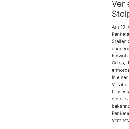
Ver
Stol
Am 10. 
Panketa
Stellen 
erinner
Einwohn
Ortes, 
ermorde
In eine
Voraben
Präsent
die ein
bekannt
Panketa
Veranst