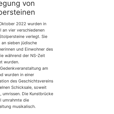
legung von
persteinen
Oktober 2022 wurden in
l an vier verschiedenen
Stolpersteine verlegt. Sie
n an sieben jüdische
erinnen und Einwohner des
die während der NS-Zeit
t wurden.
r Gedenkveranstaltung am
d wurden in einer
ation des Geschichtsvereins
zelnen Schicksale, soweit
, umrissen. Die Kunstbrücke
l umrahmte die
altung musikalisch.