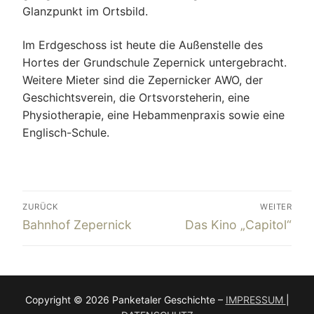
Glanzpunkt im Ortsbild.
Im Erdgeschoss ist heute die Außenstelle des
Hortes der Grundschule Zepernick untergebracht.
Weitere Mieter sind die Zepernicker AWO, der
Geschichtsverein, die Ortsvorsteherin, eine
Physiotherapie, eine Hebammenpraxis sowie eine
Englisch-Schule.
Beitragsnavigation
ZURÜCK
WEITER
Vorheriger
Nächster
Bahnhof Zepernick
Das Kino „Capitol“
Beitrag:
Beitrag:
Copyright © 2026 Panketaler Geschichte –
IMPRESSUM
|