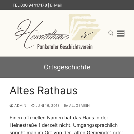
Zum
TEL 030 94417178 |
E-Mail
Inhalt
springen
Suchen nach:
Ortsgeschichte
Altes Rathaus
ADMIN
JUNI 16, 2018
ALLGEMEIN
Einen offiziellen Namen hat das Haus in der
Heinestraße 1 derzeit nicht. Umgangssprachlich
spricht man im Ort von der „alten Gemeinde“ oder