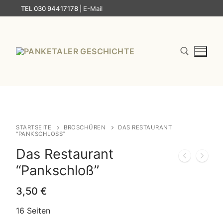
Zum
TEL 030 94417178 |
E-Mail
Inhalt
springen
Suchen nach:
STARTSEITE
BROSCHÜREN
DAS RESTAURANT
“PANKSCHLOSS”
Das Restaurant
“Pankschloß”
3,50
€
16 Seiten