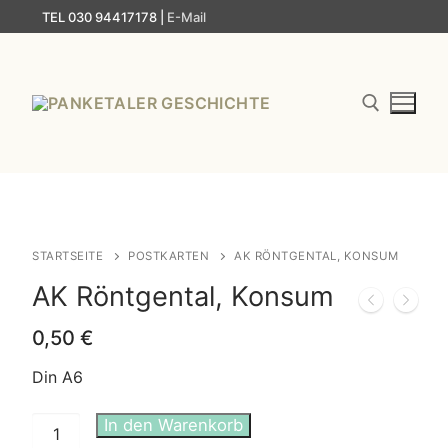
Zum
TEL 030 94417178 |
E-Mail
Inhalt
springen
Suchen nach:
STARTSEITE
POSTKARTEN
AK RÖNTGENTAL, KONSUM
AK Röntgental, Konsum
0,50
€
Din A6
AK
In den Warenkorb