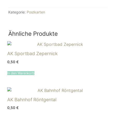
Röntgental,
Konsum
Kategorie:
Postkarten
Menge
Ähnliche Produkte
AK Sportbad Zepernick
0,50
€
In den Warenkorb
AK Bahnhof Röntgental
0,50
€