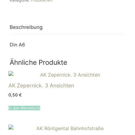
Menge
Beschreibung
Din A6
Ähnliche Produkte
AK Zepernick. 3 Ansichten
0,50
€
In den Warenkorb