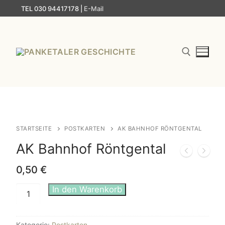
Zum
TEL 030 94417178 |
E-Mail
Inhalt
springen
Suchen nach:
STARTSEITE
POSTKARTEN
AK BAHNHOF RÖNTGENTAL
AK Bahnhof Röntgental
0,50
€
AK
In den Warenkorb
Bahnhof
Röntgental
Kategorie:
Postkarten